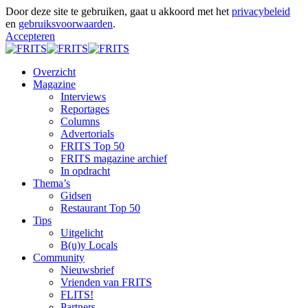
Door deze site te gebruiken, gaat u akkoord met het
privacybeleid
en
gebruiksvoorwaarden
.
Accepteren
Overzicht
Magazine
Interviews
Reportages
Columns
Advertorials
FRITS Top 50
FRITS magazine archief
In opdracht
Thema’s
Gidsen
Restaurant Top 50
Tips
Uitgelicht
B(u)y Locals
Community
Nieuwsbrief
Vrienden van FRITS
FLITS!
Partners