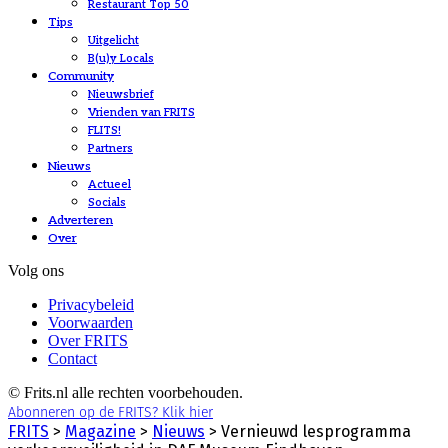
Restaurant Top 50
Tips
Uitgelicht
B(u)y Locals
Community
Nieuwsbrief
Vrienden van FRITS
FLITS!
Partners
Nieuws
Actueel
Socials
Adverteren
Over
Volg ons
Privacybeleid
Voorwaarden
Over FRITS
Contact
© Frits.nl alle rechten voorbehouden.
Abonneren op de FRITS? Klik hier
FRITS
>
Magazine
>
Nieuws
>
Vernieuwd lesprogramma