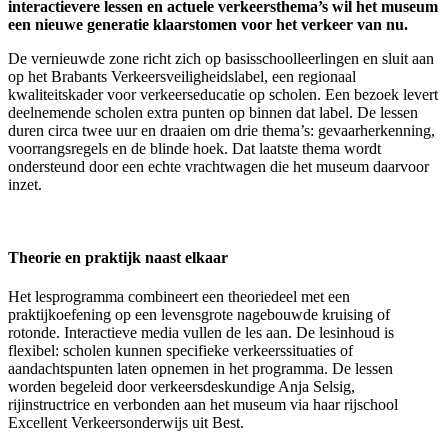
interactievere lessen en actuele verkeersthema’s wil het museum
een nieuwe generatie klaarstomen voor het verkeer van nu.
De vernieuwde zone richt zich op basisschoolleerlingen en sluit aan
op het Brabants Verkeersveiligheidslabel, een regionaal
kwaliteitskader voor verkeerseducatie op scholen. Een bezoek levert
deelnemende scholen extra punten op binnen dat label. De lessen
duren circa twee uur en draaien om drie thema’s: gevaarherkenning,
voorrangsregels en de blinde hoek. Dat laatste thema wordt
ondersteund door een echte vrachtwagen die het museum daarvoor
inzet.
Theorie en praktijk naast elkaar
Het lesprogramma combineert een theoriedeel met een
praktijkoefening op een levensgrote nagebouwde kruising of
rotonde. Interactieve media vullen de les aan. De lesinhoud is
flexibel: scholen kunnen specifieke verkeerssituaties of
aandachtspunten laten opnemen in het programma. De lessen
worden begeleid door verkeersdeskundige Anja Selsig,
rijinstructrice en verbonden aan het museum via haar rijschool
Excellent Verkeersonderwijs uit Best.