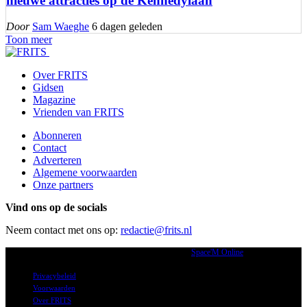
nieuwe attracties op de Kennedylaan
Door
Sam Waeghe
6 dagen geleden
Toon meer
Over FRITS
Gidsen
Magazine
Vrienden van FRITS
Abonneren
Contact
Adverteren
Algemene voorwaarden
Onze partners
Vind ons op de socials
Neem contact met ons op:
redactie@frits.nl
2026 © Frits.nl alle rechten voorbehouden. | Powered by
Space'M Online
Privacybeleid
Voorwaarden
Over FRITS