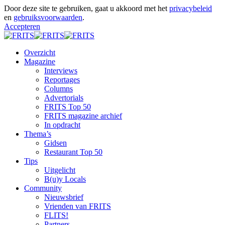
Door deze site te gebruiken, gaat u akkoord met het
privacybeleid
en
gebruiksvoorwaarden
.
Accepteren
Overzicht
Magazine
Interviews
Reportages
Columns
Advertorials
FRITS Top 50
FRITS magazine archief
In opdracht
Thema’s
Gidsen
Restaurant Top 50
Tips
Uitgelicht
B(u)y Locals
Community
Nieuwsbrief
Vrienden van FRITS
FLITS!
Partners