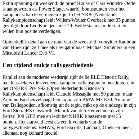
Extra spanning dit weekend: de proef House of Cars Wintelre-Oerle
is aangewezen als Power Stage, waarbij bonuspunten voor het
kampioenschap te verdienen zijn. In het NRK (Nederlands
Rallykampioenschap) leidt Willem-Wouter Overbeek met 35 punten,
gevolgd door Leo Kurstjens met 29. Beide staan aan de start en
willen hun positie verdedigen.
Opmerkelijk detail aan de rand van de wedstrijd: voorzitter Radboud
van Hoek rijdt zelf mee als navigator naast Michael Smulders in een
Mitsubishi Lancer Evo VI.
Een rijdend stukje rallygeschiedenis
Parallel aan de moderne wedstrijd rijdt de 8e ELE Historic Rally,
met klassiekers die eveneens kampioenschapspunten meedragen. In
het ONHRK Pre1992 (Open Nederlands Historisch
Rallykampioenschap) leidt Claudio Missaglia met 50 punten, maar
Antoine Biesheuvel jaagt hem op in zijn BMW M3 E30. Antoine
van Ballegooijen, afkomstig uit de regio, mikt op de eindzege in zijn
Ford Sierra RS Cosworth. Maurik van den Heuvel neemt zijn
Ferrari 308 GTB mee en leidt het NHRK-klassement met 35
punten. Het startveld leest als een inventaris van de
rallygeschiedenis: BMW’s, Ford Escorts, Lancia’s, Opels en meer,
allemaal nog keihard racend.