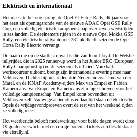
Elektrisch en internationaal
Het meest in het oog springt de Opel ELEctric Rally, dit jaar voor
het eerst als openingsronde van de nieuwe ADAC Opel GSE Rally
Cup, een volledig elektrisch kampioenschap over zeven wedstrijden
in zes landen. De deelnemers rijden in de nieuwe Opel Mokka GSE
Rally, een elektrische rallyauto met 281 pk die dit seizoen de Opel
Corsa Rally Electric vervangt.
De naam die op de startlijst opvalt is die van Ioan Lloyd. De Welshe
rallyrijder, die in 2025 runner-up werd in het Junior ERC (European
Rally Championship) en dit seizoen als officieel Vauxhall-
werkscoureur uitkomt, brengt zijn internationale ervaring mee naar
Veldhoven. Dichter bij huis rijden drie Nederlanders: Timo van der
Marel, en de KNAF Academy-rijders Max van Empel en Fabian
Kamermans. Van Empel en Kamermans zijn ingeschreven voor het
volledige kampioenschap. Van Empel komt bovendien uit
Veldhoven zelf. Vanwege actieradius en laadtijd slaan de elektrische
Opels de vrijdagavondproeven over; de rest van het weekend rijden
ze volledig mee.
Het weerbericht belooft medewerking: voor beide dagen wordt circa
19 graden verwacht met een droge bodem. Tickets zijn beschikbaar
via elerally.nl.