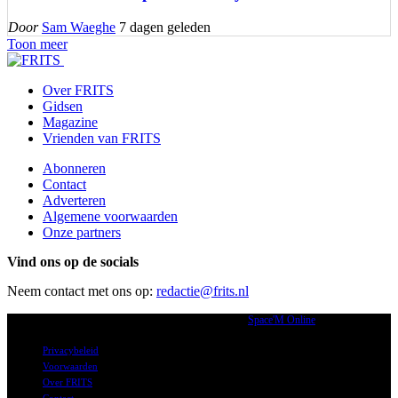
Door
Sam Waeghe
7 dagen geleden
Toon meer
Over FRITS
Gidsen
Magazine
Vrienden van FRITS
Abonneren
Contact
Adverteren
Algemene voorwaarden
Onze partners
Vind ons op de socials
Neem contact met ons op:
redactie@frits.nl
2026 © Frits.nl alle rechten voorbehouden. | Powered by
Space'M Online
Privacybeleid
Voorwaarden
Over FRITS
Contact