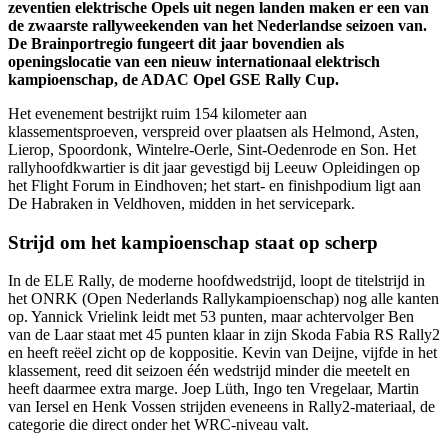
zeventien elektrische Opels uit negen landen maken er een van
de zwaarste rallyweekenden van het Nederlandse seizoen van.
De Brainportregio fungeert dit jaar bovendien als
openingslocatie van een nieuw internationaal elektrisch
kampioenschap, de ADAC Opel GSE Rally Cup.
Het evenement bestrijkt ruim 154 kilometer aan
klassementsproeven, verspreid over plaatsen als Helmond, Asten,
Lierop, Spoordonk, Wintelre-Oerle, Sint-Oedenrode en Son. Het
rallyhoofdkwartier is dit jaar gevestigd bij Leeuw Opleidingen op
het Flight Forum in Eindhoven; het start- en finishpodium ligt aan
De Habraken in Veldhoven, midden in het servicepark.
Strijd om het kampioenschap staat op scherp
In de ELE Rally, de moderne hoofdwedstrijd, loopt de titelstrijd in
het ONRK (Open Nederlands Rallykampioenschap) nog alle kanten
op. Yannick Vrielink leidt met 53 punten, maar achtervolger Ben
van de Laar staat met 45 punten klaar in zijn Skoda Fabia RS Rally2
en heeft reëel zicht op de koppositie. Kevin van Deijne, vijfde in het
klassement, reed dit seizoen één wedstrijd minder die meetelt en
heeft daarmee extra marge. Joep Lüth, Ingo ten Vregelaar, Martin
van Iersel en Henk Vossen strijden eveneens in Rally2-materiaal, de
categorie die direct onder het WRC-niveau valt.