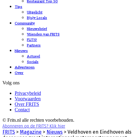
Restaurant Top 50
Tips
Uitgelicht
B(u)y Locals
Community
Nieuwsbrief
Vrienden van FRITS
FLITS!
Partners
Nieuws
Actueel
Socials
Adverteren
Over
Volg ons
Privacybeleid
Voorwaarden
Over FRITS
Contact
© Frits.nl alle rechten voorbehouden.
Abonneren op de FRITS? Klik hier
FRITS
>
Magazine
>
Nieuws
>
Veldhoven en Eindhoven als