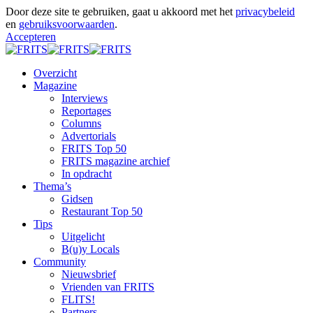
Door deze site te gebruiken, gaat u akkoord met het
privacybeleid
en
gebruiksvoorwaarden
.
Accepteren
Overzicht
Magazine
Interviews
Reportages
Columns
Advertorials
FRITS Top 50
FRITS magazine archief
In opdracht
Thema’s
Gidsen
Restaurant Top 50
Tips
Uitgelicht
B(u)y Locals
Community
Nieuwsbrief
Vrienden van FRITS
FLITS!
Partners