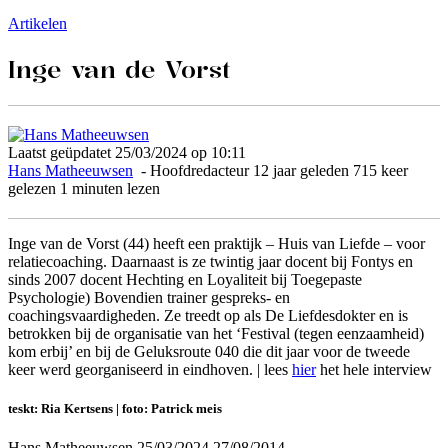
Artikelen
Inge van de Vorst
Laatst geüpdatet 25/03/2024 op 10:11
Hans Matheeuwsen
- Hoofdredacteur
12 jaar geleden
715 keer
gelezen
1 minuten lezen
Inge van de Vorst (44) heeft een praktijk – Huis van Liefde – voor
relatiecoaching. Daarnaast is ze twintig jaar docent bij Fontys en
sinds 2007 docent Hechting en Loyaliteit bij Toegepaste
Psychologie) Bovendien trainer gespreks- en
coachingsvaardigheden. Ze treedt op als De Liefdesdokter en is
betrokken bij de organisatie van het ‘Festival (tegen eenzaamheid)
kom erbij’ en bij de Geluksroute 040 die dit jaar voor de tweede
keer werd georganiseerd in eindhoven. | lees
hier
het hele interview
teskt: Ria Kertsens | foto: Patrick meis
Hans Matheeuwsen
25/03/2024
27/08/2014