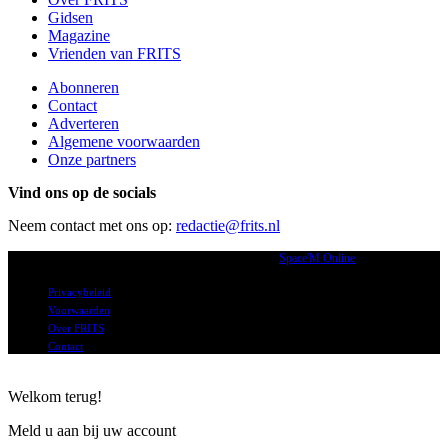
Gidsen
Magazine
Vrienden van FRITS
Abonneren
Contact
Adverteren
Algemene voorwaarden
Onze partners
Vind ons op de socials
Neem contact met ons op:
redactie@frits.nl
2026 © Frits.nl alle rechten voorbehouden. | Powered by
Space'M Online
Privacybeleid
Voorwaarden
Over FRITS
Contact
Welkom terug!
Meld u aan bij uw account