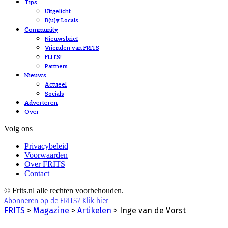
Tips
Uitgelicht
B(u)y Locals
Community
Nieuwsbrief
Vrienden van FRITS
FLITS!
Partners
Nieuws
Actueel
Socials
Adverteren
Over
Volg ons
Privacybeleid
Voorwaarden
Over FRITS
Contact
© Frits.nl alle rechten voorbehouden.
Abonneren op de FRITS? Klik hier
FRITS
>
Magazine
>
Artikelen
>
Inge van de Vorst